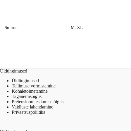
Suurus
M, XL
Üldtingimused
Üldtingimused
Tellimuse vormistamine
Kohaletoimetamine
Taganemisõigus
Pretensiooni esitamise õigus
Vaidluste lahendamine
Privaatsuspoliitika