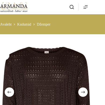
Skip
to
content
Avaleht
Kudumid
Džemper