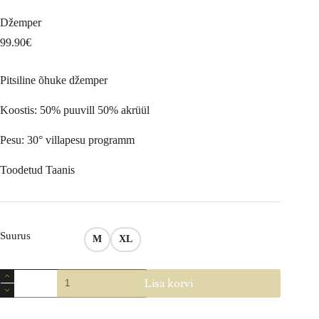
Džemper
99.90
€
Pitsiline õhuke džemper
Koostis: 50% puuvill 50% akrüül
Pesu: 30° villapesu programm
Toodetud Taanis
Suurus
M
XL
Džemper
Lisa korvi
kogus